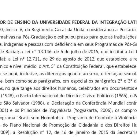
OR DE ENSINO DA UNIVERSIDADE FEDERAL DA INTEGRAÇÃO LAT
 30, Inciso IV, do Regimento Geral da Unila, considerando a Portar
mativas na Pós-Graduação e estipulou prazo para que as Instituiçõe
, indígenas e pessoas com deficiência em seus Programas de Pós-Gra
de Racial; a Lei nº 13.146, de 6 de julho de 2015, que institui a Lei
a); a Lei nº 12.711, de 29 de agosto de 2012, que estabelece a re
nico e nível médio; o Art. 5º da Constituição Federal, que estabelec
se aqui, inclusive, às diferenças quanto ao sexo, orientação sexual 
sos, bem como seus parágrafos, em especial os parágrafos 2º e 3º d
ões, no que tange aos direitos humanos, celebrados em documentos e
1948), o Pacto Internacional de Direitos Civis e Políticos (1966), o P
de São Salvador (1988), a Declaração da Conferência Mundial contr
2001) e os Princípios de Yogyakarta (Yogyakarta, 2006); os comp
ograma "Brasil sem Homofobia - Programa de Combate à Violência 
, do Plano Nacional de Promoção da Cidadania e dos Direitos H
09); a Resolução nº 12, de 16 de janeiro de 2015 da Secretari