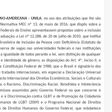
INO-AMERICANA - UNILA
, no uso das atribuições que lhe são
ia Normativa MEC nº 13, de maio de 2016, que dispôs sobre a
s Federais de Ensino apresentassem propostas sobre a inclusão
duação; a Lei nº 12.288, de 20 de julho de 2010, que institui
 Brasileira de Inclusão da Pessoa com Deficiência (Estatuto da
serva de vagas nas universidades federais e nas instituições
e a igualdade de todos perante a lei, sem distinção de qualquer
e identidade de gênero; as disposições do Art. 4º, inciso II, e
a Constituição Federal de 1988; que o Brasil é signatário dos
 tratados internacionais, em especial a Declaração Universal
acto Internacional dos Direitos Econômicos, Sociais e Culturais
a o Racismo, Discriminação Racial, Xenofobia e Intolerância
romissos assumidos pelo Governo Federal no que concerne à
e à Discriminação contra GLBT e de Promoção da Cidadania
umanos de LGBT (2009) e o Programa Nacional de Direitos
a de Direitos Humanos do Governo Federal, que estabelece