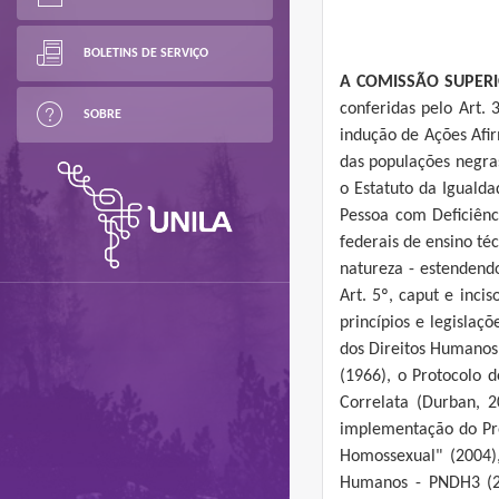
BOLETINS DE SERVIÇO
A COMISSÃO SUPERI
conferidas pelo Art.
SOBRE
indução de Ações Afir
das populações negras
o Estatuto da Igualda
Pessoa com Deficiênci
federais de ensino téc
natureza - estendendo-
Art. 5º, caput e inci
princípios e legislaç
dos Direitos Humanos (
(1966), o Protocolo 
Correlata (Durban, 
implementação do Pr
Homossexual" (2004)
Humanos - PNDH3 (20