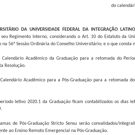
do calendár
RSITÁRIO DA UNIVERSIDADE FEDERAL DA INTEGRAÇÃO LATIN
seu Regimento Interno, considerando o Art. 10 do Estatuto da Unil
 na 56ª Sessão Ordinária do Conselho Universitário; e o que const
o Calendário Acadêmico da Graduação para a retomada do Período
ta Resolução.
 Calendário Acadêmico para a Pós-Graduação para a retomada dos 
 período letivo 2020.1 da Graduação ficam contabilizados os dias l
.
ramas de Pós-Graduação Stricto Sensu serão convalidados/integral
rente ao Ensino Remoto Emergencial na Pós-Graduação.