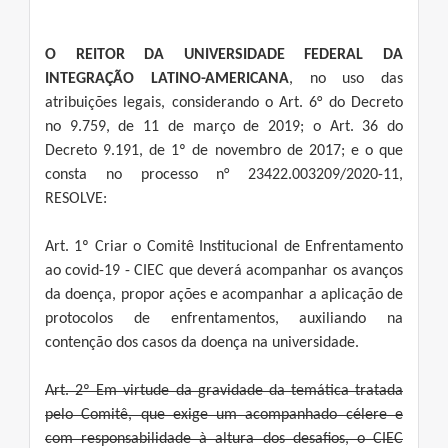
O REITOR DA UNIVERSIDADE FEDERAL DA
INTEGRAÇÃO LATINO-AMERICANA
, no uso das
atribuições legais, considerando o Art. 6° do Decreto
no 9.759, de 11 de março de 2019; o Art. 36 do
Decreto 9.191, de 1º de novembro de 2017; e o que
consta no processo n° 23422.003209/2020-11,
RESOLVE:
Art. 1º Criar o Comitê Institucional de Enfrentamento
ao covid-19 - CIEC que deverá acompanhar os avanços
da doença, propor ações e acompanhar a aplicação de
protocolos de enfrentamentos, auxiliando na
contenção dos casos da doença na universidade.
Art. 2º Em virtude da gravidade da temática tratada
pelo Comitê, que exige um acompanhado célere e
com responsabilidade à altura dos desafios, o CIEC