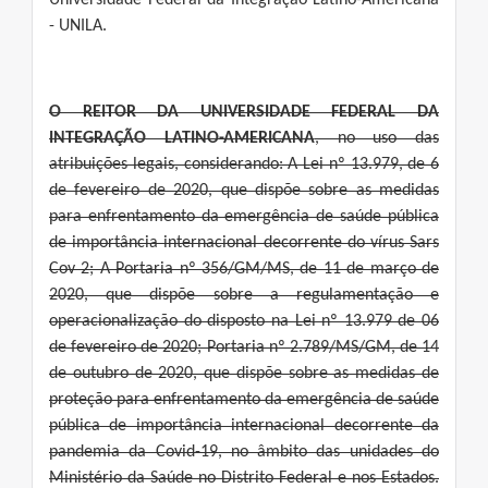
Universidade Federal da Integração Latino-Americana
- UNILA.
O REITOR DA UNIVERSIDADE FEDERAL DA
INTEGRAÇÃO LATINO-AMERICANA
, no uso das
atribuições legais, considerando: A Lei nº 13.979, de 6
de fevereiro de 2020, que dispõe sobre as medidas
para enfrentamento da emergência de saúde pública
de importância internacional decorrente do vírus Sars
Cov 2; A Portaria nº 356/GM/MS, de 11 de março de
2020, que dispõe sobre a regulamentação e
operacionalização do disposto na Lei nº 13.979 de 06
de fevereiro de 2020; Portaria nº 2.789/MS/GM, de 14
de outubro de 2020, que dispõe sobre as medidas de
proteção para enfrentamento da emergência de saúde
pública de importância internacional decorrente da
pandemia da Covid-19, no âmbito das unidades do
Ministério da Saúde no Distrito Federal e nos Estados.