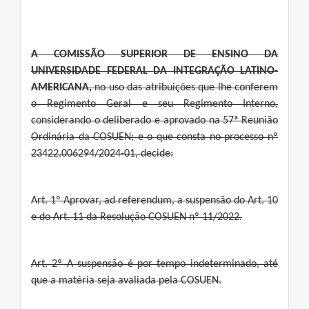
A COMISSÃO SUPERIOR DE ENSINO DA
UNIVERSIDADE FEDERAL DA INTEGRAÇÃO LATINO-
AMERICANA,
no uso das atribuições que lhe conferem
o Regimento Geral e seu Regimento Interno,
considerando o deliberado e aprovado na 57ª Reunião
Ordinária da COSUEN; e o que consta no processo nº
23422.006294/2024-01, decide:
Art. 1º Aprovar, ad referendum, a suspensão do Art. 10
e do Art. 11 da Resolução COSUEN nº 11/2022.
Art. 2º A suspensão é por tempo indeterminado, até
que a matéria seja avaliada pela COSUEN.