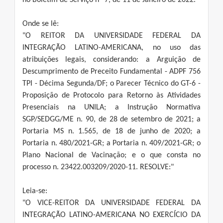
no Boletim de Serviço nº 7, de 11 de Janeiro de 2022.
Onde se lê:
"O REITOR DA UNIVERSIDADE FEDERAL DA
INTEGRAÇÃO LATINO-AMERICANA, no uso das
atribuições legais, considerando: a Arguição de
Descumprimento de Preceito Fundamental - ADPF 756
TPI - Décima Segunda/DF; o Parecer Técnico do GT-6 -
Proposição de Protocolo para Retorno às Atividades
Presenciais na UNILA; a Instrução Normativa
SGP/SEDGG/ME n. 90, de 28 de setembro de 2021; a
Portaria MS n. 1.565, de 18 de junho de 2020; a
Portaria n. 480/2021-GR; a Portaria n. 409/2021-GR; o
Plano Nacional de Vacinação; e o que consta no
processo n. 23422.003209/2020-11. RESOLVE:"
Leia-se:
"O VICE-REITOR DA UNIVERSIDADE FEDERAL DA
INTEGRAÇÃO LATINO-AMERICANA NO EXERCÍCIO DA