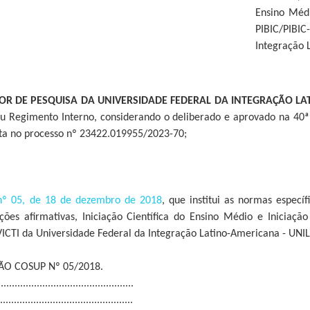
Ensino Médi
PIBIC/PIBI
Integração 
OR DE PESQUISA DA UNIVERSIDADE FEDERAL DA INTEGRAÇÃO L
u Regimento Interno, considerando o deliberado e aprovado na 40ª 
sta no processo nº 23422.019955/2023-70;
nº 05, de 18 de dezembro de 2018
, que institui as normas específ
 Ações afirmativas, Iniciação Científica do Ensino Médio e Iniciaç
ICTI da Universidade Federal da Integração Latino-Americana - UNILA
O COSUP Nº 05/2018.
.................................................
..............................................