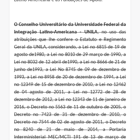
Latino-Americana e as Fundações de Apoio.
O Conselho Universitário da Universidade Federal da
Integração Latino-Americana - UNILA
, no uso das
atribuições que lhe confere o Estatuto e Regimento
Geral da UNILA, considerando, a Lei no 6815 de 19 de
agosto de1980, a Lei no 8010 de 29 março de 1990, a
Lei no 8032 de 12 abril de1990, a Lei no 8666 de 21 de
junho de1993, a Lei No 8745 de 09 de dezembro de
1993, a Lei no 8958 de 20 de dezembro de 1994, a Lei
no 12349 de 15 de dezembro de 2010, a Lei no 12462
de 04 agosto de 2011, a Lei no 12772 de 28 de
dezembro de 2012, a Lei no 12343 de 11 de janeiro de
2016, o Decreto no 5563 de 11 de outubro de 2005, o
Decreto no 7423 de 31 de dezembro de 2010, o
Decreto no 7544 de 02 de agosto de 2011, o Decreto
no 8240 de 21 de maio de 2014, a Portaria
Interministerial MEC/MCTI 191 de 13 de março de