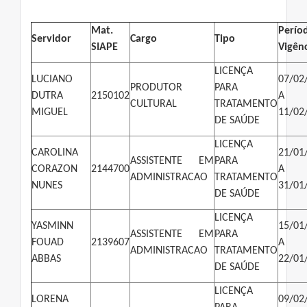
Mat.
Perí
Servidor
Cargo
Tipo
SIAPE
Vigên
LICENÇA
LUCIANO
07/02
PRODUTOR
PARA
DUTRA
2150102
A
CULTURAL
TRATAMENTO
MIGUEL
11/02
DE SAÚDE
LICENÇA
CAROLINA
21/01
ASSISTENTE EM
PARA
CORAZON
2144700
A
ADMINISTRACAO
TRATAMENTO
NUNES
31/01
DE SAÚDE
LICENÇA
YASMINN
15/01
ASSISTENTE EM
PARA
FOUAD
2139607
A
ADMINISTRACAO
TRATAMENTO
ABBAS
22/01
DE SAÚDE
LICENÇA
LORENA
09/02