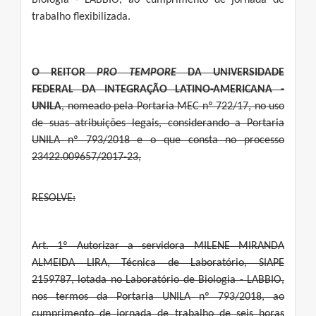
Biologia - LABBIO, ao cumprimento de jornada de
trabalho flexibilizada.
O
REITOR
P
RO
TEMPORE
DA UNIVERSIDADE
FEDERAL DA INTEGRAÇÃO LATINO-AMERICANA -
UNILA
, nomeado pela Portaria MEC nº 722/17, no uso
de suas atribuições legais, considerando a Portaria
UNILA nº 793/2018 e o que consta no processo
23422.009657/2017-23,
RESOLVE:
Art. 1º Autorizar a servidora MILENE MIRANDA
ALMEIDA LIRA, Técnica de Laboratório, SIAPE
2159787, lotada no Laboratório de Biologia - LABBIO,
nos termos da Portaria UNILA nº 793/2018, ao
cumprimento de jornada de trabalho de seis horas