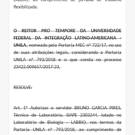
LABBIO, ao cumprimento de jornada de trabalho
flexibilizada.
O
REITOR
P
RO
TEMPORE
DA UNIVERSIDADE
FEDERAL DA INTEGRAÇÃO LATINO-AMERICANA -
UNILA
, nomeado pela Portaria MEC nº 722/17, no uso
de suas atribuições legais, considerando a Portaria
UNILA nº 793/2018 e o que consta no processo
23422.009657/2017-23,
RESOLVE:
Art. 1º Autorizar o servidor BRUNO GARCIA PIRES,
Técnico de Laboratório, SIAPE 2303244, lotado no
Laboratório de Biologia - LABBIO, nos termos da
Portaria UNILA nº 793/2018, ao cumprimento de