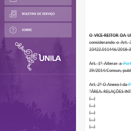
BOLETINS DE SERVIÇO
SOBRE
O VICE-REITOR DA 
considerando o Art. 
23422.011446/2018-3
Art. 1º Alterar a
Por
39/2014/Consun, publi
Art. 2º O Anexo I da
P
“ÁREA: RELAÇÕES IN
(…)
(…)
(…)
(…)
(…)