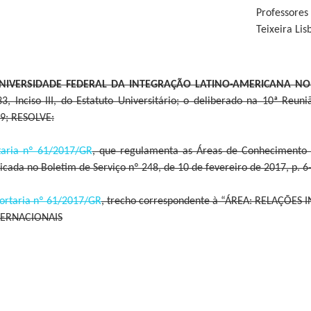
Professores
Teixeira Lis
UNIVERSIDADE FEDERAL DA INTEGRAÇÃO LATINO-AMERICANA NO 
33, Inciso III, do Estatuto Universitário; o deliberado na 10ª Reu
9; RESOLVE:
taria nº 61/2017/GR
, que regulamenta as Áreas de Conhecimento
cada no Boletim de Serviço nº 248, de 10 de fevereiro de 2017, p. 6
ortaria nº 61/2017/GR
, trecho correspondente à “ÁREA: RELAÇÕES I
TERNACIONAIS