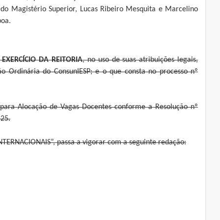
 do Magistério Superior, Lucas Ribeiro Mesquita e Marcelino
boa.
EXERCÍCIO DA REITORIA
, no uso de suas atribuições legais,
nião Ordinária do ConsunIESP; e o que consta no processo nº
 para Alocação de Vagas Docentes conforme a Resolução nº
-25.
NTERNACIONAIS”, passa a vigorar com a seguinte redação: