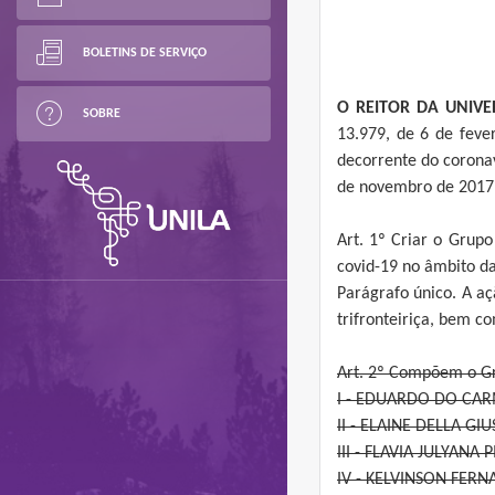
BOLETINS DE SERVIÇO
O REITOR DA UNIVE
SOBRE
13.979, de 6 de feve
decorrente do coronav
de novembro de 2017;
Art. 1º Criar o Grup
covid-19 no âmbito da
Parágrafo único. A aç
trifronteiriça, bem c
Art. 2º Compõem o Gr
I - EDUARDO DO CARMO
II - ELAINE DELLA GIU
III - FLAVIA JULYANA 
IV - KELVINSON FERNA