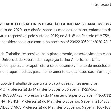
Integração 
RSIDADE FEDERAL DA INTEGRAÇÃO LATINO-AMERICANA
, no uso 
reiro de 2020, que dispõe sobre as medidas para enfrentamento d
írus responsável pelo surto de 2019; no Art. 6° do Decreto nº 9.759, 
 considerando o que consta no processo n° 23422.005911/2020-98; 
o de Trabalho responsável pelo planejamento, desenvolvimento e 
 Universidade Federal da Integração Latino-Americana - Unila.
ão de que trata o caput refere-se ao desenvolvimento de modelos e 
omo, propor medidas para melhoramento da qualidade das informações
upo de Trabalho de que trata o caput os seguintes membros:
, Professor(a) do Magistério Superior, Siape nº 1925956;
STINA SOARES, Professor(a) do Magistério Superior, Siape nº 166011
PINA TRENCH, Professor(a) do Magistério Superior, Siape nº 2154358;
NDES VIANA, Professor(a) do Magistério Superior, Siape nº 1007108