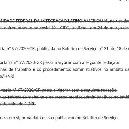
RSIDADE FEDERAL DA INTEGRAÇÃO LATINO-AMERICANA
, no uso da
 de enfrentamento ao covid-19 - CIEC, realizada em 24 de março de
taria nº 97/2020/GR, publicada no Boletim de Serviço nº 21, de 18 de
ortaria nº 97/2020/GR passa a vigorar com a seguinte redação:
nas de trabalho e os procedimentos administrativos no âmbito da
o.” (NR)
Portaria nº 97/2020/GR passa a vigorar com a seguinte redação:
 as rotinas de trabalho e os procedimentos administrativos no âmb
ndeterminado.” (NR)
 entra em vigor na data de sua publicação no Boletim de Serviço.