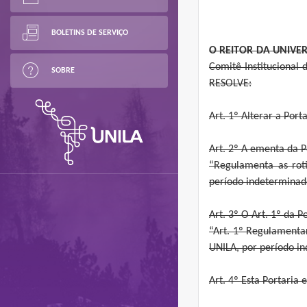
BOLETINS DE SERVIÇO
O REITOR DA UNIVE
Comitê Institucional
SOBRE
RESOLVE:
Art. 1º Alterar a Por
Art. 2º A ementa da P
“Regulamenta as roti
período indeterminad
Art. 3º O Art. 1º da 
“Art. 1º Regulamentar
UNILA, por período i
Art. 4º Esta Portaria