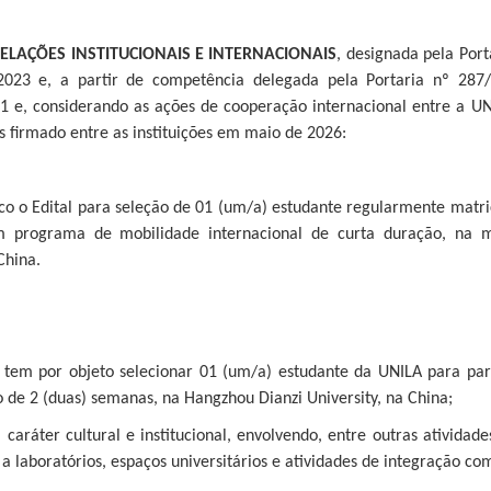
ELAÇÕES INSTITUCIONAIS E INTERNACIONAIS
, designada pela Por
023 e, a partir de competência delegada pela Portaria nº 287/
 e, considerando as ações de cooperação internacional entre a UNI
s firmado entre as instituições em maio de 2026:
co o Edital para seleção de 01 (um/a) estudante regularmente mat
m programa de mobilidade internacional de curta duração, na
China.
l tem por objeto selecionar 01 (um/a) estudante da UNILA para par
de 2 (duas) semanas, na Hangzhou Dianzi University, na China;
i caráter cultural e institucional, envolvendo, entre outras ativida
as a laboratórios, espaços universitários e atividades de integração 