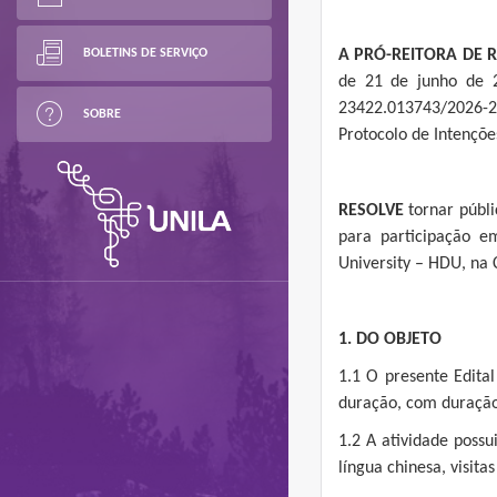
BOLETINS DE SERVIÇO
A PRÓ-REITORA DE R
de 21 de junho de 2
23422.013743/2026-21
SOBRE
Protocolo de Intençõe
RESOLVE
tornar públi
para participação e
University – HDU, na 
1. DO OBJETO
1.1 O presente Edita
duração, com duração 
1.2 A atividade possu
língua chinesa, visit