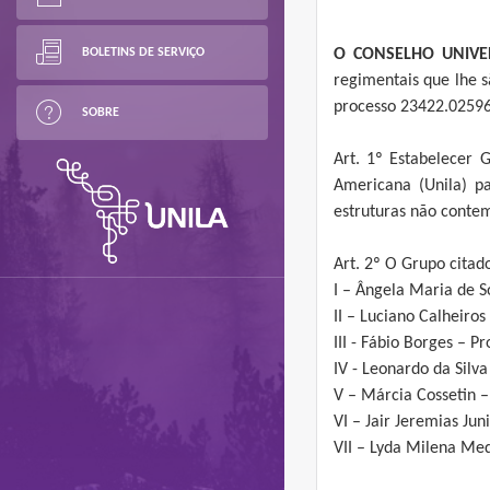
BOLETINS DE SERVIÇO
O CONSELHO UNIVER
regimentais que lhe s
processo 23422.0259
SOBRE
Art. 1º Estabelecer 
Americana (Unila) pa
estruturas não conte
Art. 2º O Grupo citad
I – Ângela Maria de S
II – Luciano Calheiros
III - Fábio Borges – P
IV - Leonardo da Silv
V – Márcia Cossetin –
VI – Jair Jeremias Ju
VII – Lyda Milena Me