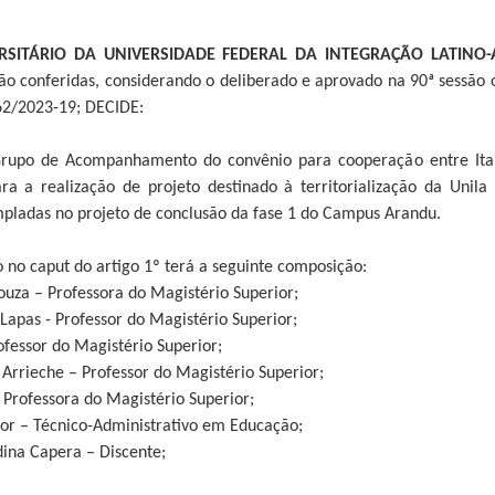
SITÁRIO DA UNIVERSIDADE FEDERAL DA INTEGRAÇÃO LATINO-
ão conferidas, considerando o deliberado e aprovado na 90ª sessão 
62/2023-19; DECIDE:
Grupo de Acompanhamento do convênio para cooperação entre Itaip
ra a realização de projeto destinado à territorialização da Uni
mpladas no projeto de conclusão da fase 1 do Campus Arandu.
o no caput do artigo 1º terá a seguinte composição:
ouza – Professora do Magistério Superior;
 Lapas - Professor do Magistério Superior;
rofessor do Magistério Superior;
a Arrieche – Professor do Magistério Superior;
 Professora do Magistério Superior;
nior – Técnico-Administrativo em Educação;
dina Capera – Discente;