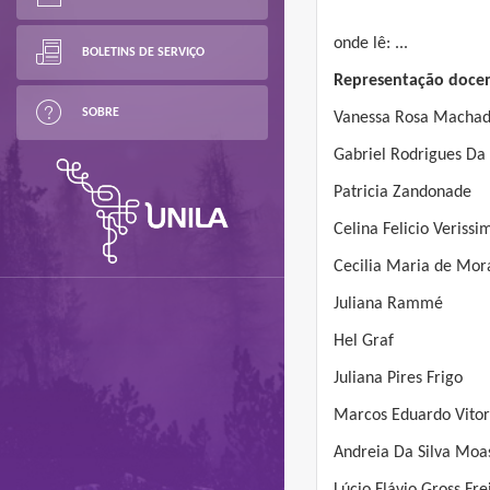
onde lê: ...
BOLETINS DE SERVIÇO
Representação doce
SOBRE
Vanessa Rosa Machad
Gabriel Rodrigues Da
Patricia Zandonade
Celina Felicio Verissi
Cecilia Maria de Mor
Juliana Rammé
Hel Graf
Juliana Pires Frigo
Marcos Eduardo Vitor
Andreia Da Silva Moa