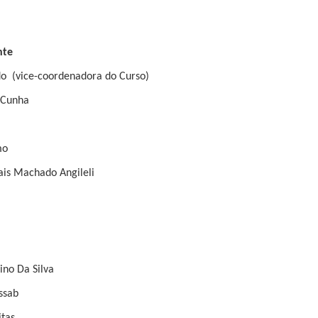
nte
o (vice-coordenadora do Curso)
 Cunha
mo
ais Machado Angileli
ino Da Silva
ssab