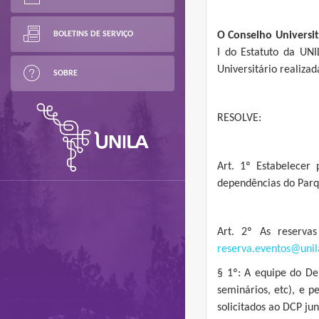
BOLETINS DE SERVIÇO
O Conselho Universit
I do Estatuto da UN
Universitário realiza
SOBRE
RESOLVE:
Art. 1º Estabelecer
dependências do Parq
Art. 2º As reserva
reserva.eventos@unil
§ 1º: A equipe do De
seminários, etc), e p
solicitados ao DCP ju