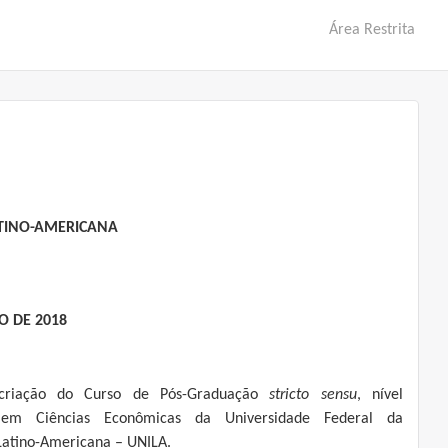
Área Restrita
ATINO-AMERICANA
O DE 2018
criação do Curso de Pós-Graduação
s
tricto
s
ensu
, nível
 em Ciências Econômicas da Universidade Federal da
Latino-Americana – UNILA.