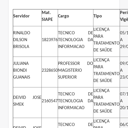
Mat.
Per
Servidor
Cargo
Tipo
SIAPE
Vig
LICENÇA
RINALDO
TECNICO DE
05/
PARA
DILSON
1823976
TECNOLOGIA DA
A
TRATAMENTO
BRISOLA
INFORMACAO
29/
DE SAÚDE
LICENÇA
JULIANA
PROFESSOR DO
09/
PARA
BIONDI
2328650
MAGISTERIO
A
TRATAMENTO
GUANAIS
SUPERIOR
23/
DE SAÚDE
LICENÇA
TECNICO DE
07/
DEIVID JOSE
PARA
2160547
TECNOLOGIA DA
A
SMEK
TRATAMENTO
INFORMACAO
20/
DE SAÚDE
LICENÇA
TECNICO DE
06/