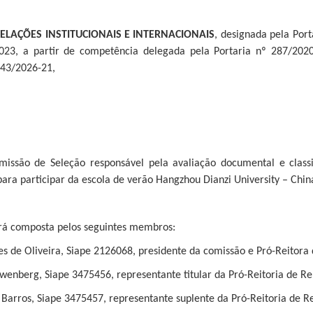
ELAÇÕES INSTITUCIONAIS E INTERNACIONAIS
, designada pela Por
023, a partir de competência delegada pela Portaria nº 287/202
743/2026-21,
Comissão de Seleção responsável pela avaliação documental e class
ara participar da escola de verão Hangzhou Dianzi University – Chin
erá composta pelos seguintes membros:
es de Oliveira, Siape 2126068, presidente da comissão e Pró-Reitora d
owenberg, Siape 3475456, representante titular da Pró-Reitoria de Rel
e Barros, Siape 3475457, representante suplente da Pró-Reitoria de Re