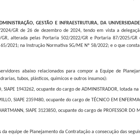
DMINISTRAÇÃO, GESTÃO E INFRAESTRUTURA, DA UNIVERSIDAD
4/2024/GR de 26 de dezembro de 2024, tendo em vista a delegação
/GR, alterada pelas Portaria 502/2022/GR e Portaria 87/2025/GR e
5/2021; na Instrução Normativa SG/ME Nº 58/2022; e o que consta
 servidores abaixo relacionados para compor a Equipe de Planeja
drarias, tubos, plásticos, químicos e outros insumos):
, SIAPE 1943262, ocupante do cargo de ADMINISTRADOR, lotada na 
MILLO, SIAPE 2359480, ocupante do cargo de TÉCNICO EM ENFERMA
HARTMANN, SIAPE 3123850, ocupante do cargo de PROFESSOR DO MA
es da equipe de Planejamento da Contratação a consecução das segui