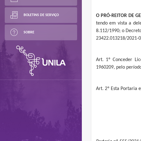
BOLETINS DE SERVIÇO
O PRÓ-REITOR DE G
tendo em vista a del
8.112/1990; o Decret
SOBRE
23422.013218/2021-07
Art. 1º Conceder Li
1960209, pelo períod
Art. 2º Esta Portaria 