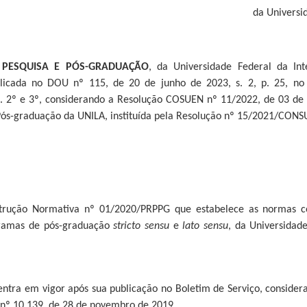
da Universi
 PESQUISA E PÓS-GRADUAÇÃO
, da Universidade Federal da In
icada no DOU nº 115, de 20 de junho de 2023, s. 2, p. 25, no us
. 2º e 3º, considerando a Resolução COSUEN nº 11/2022, de 03 de
 Pós-graduação da UNILA, instituída pela Resolução nº 15/2021/CONS
strução Normativa nº 01/2020/PRPPG que estabelece as normas c
ogramas de pós-graduação
stricto sensu
e
lato sensu
, da Universidad
 entra em vigor após sua publicação no Boletim de Serviço, consider
 nº 10.139, de 28 de novembro de 2019.