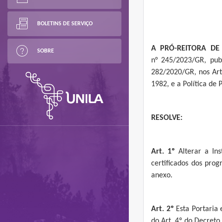
BOLETINS DE SERVIÇO
A PRÓ-REITORA DE
SOBRE
n° 245/2023/GR, publ
282/2020/GR, nos Art
1982, e a Política de
RESOLVE:
Art. 1º
Alterar a In
certificados dos pr
anexo.
Art. 2º
Esta Portaria
do Art. 4º do Decreto