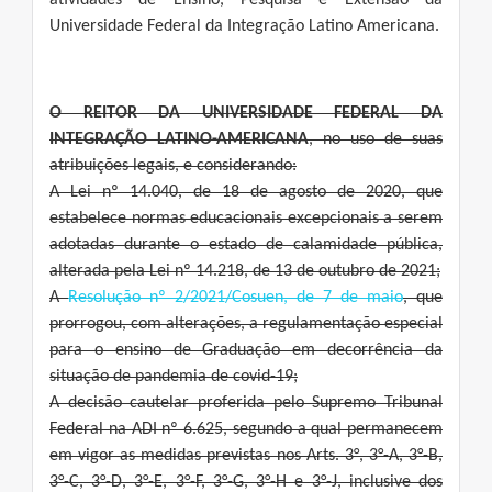
atividades de Ensino, Pesquisa e Extensão da
Universidade Federal da Integração Latino Americana.
O REITOR DA UNIVERSIDADE FEDERAL DA
INTEGRAÇÃO LATINO-AMERICANA
, no uso de suas
atribuições legais, e considerando:
A Lei nº 14.040, de 18 de agosto de 2020, que
estabelece normas educacionais excepcionais a serem
adotadas durante o estado de calamidade pública,
alterada pela Lei nº 14.218, de 13 de outubro de 2021;
A
Resolução nº 2/2021/Cosuen, de 7 de maio
, que
prorrogou, com alterações, a regulamentação especial
para o ensino de Graduação em decorrência da
situação de pandemia de covid-19;
A decisão cautelar proferida pelo Supremo Tribunal
Federal na ADI nº 6.625, segundo a qual permanecem
em vigor as medidas previstas nos Arts. 3°, 3°-A, 3°-B,
3°-C, 3°-D, 3°-E, 3°-F, 3°-G, 3°-H e 3°-J, inclusive dos