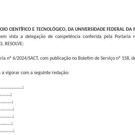
POIO CIENTÍFICO E TECNOLÓGICO, DA UNIVERSIDADE FEDERAL D
em vista a delegação de competência conferida pela Portaria n
3, RESOLVE:
taria nº 6/2024/SACT, com publicação no Boletim de Serviço nº 158, 
sa a vigorar com a seguinte redação:
……………………:
…...;
……...;
……...;
……...;
…...;
……...;