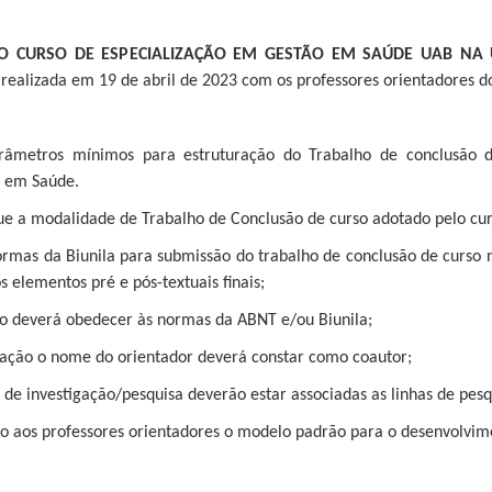
 CURSO DE ESPECIALIZAÇÃO EM GESTÃO EM SAÚDE UAB NA 
ealizada em 19 de abril de 2023 com os professores orientadores d
parâmetros mínimos para estruturação do Trabalho de conclusão 
o em Saúde.
 que a modalidade de Trabalho de Conclusão de curso adotado pelo c
ormas da Biunila para submissão do trabalho de conclusão de curso 
s elementos pré e pós-textuais finais;
co deverá obedecer às normas da ABNT e/ou Biunila;
icação o nome do orientador deverá constar como coautor;
s de investigação/pesquisa deverão estar associadas as linhas de pesq
ado aos professores orientadores o modelo padrão para o desenvolvi