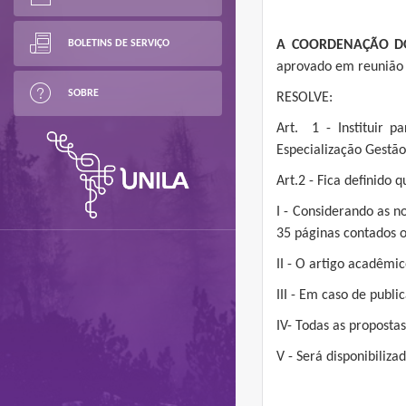
BOLETINS DE SERVIÇO
A COORDENAÇÃO DO
aprovado em reunião r
SOBRE
RESOLVE:
Art. 1 - Instituir 
Especialização Gestã
Art.2 - Fica definido
I - Considerando as n
35 páginas contados o
II - O artigo acadêmi
III - Em caso de publ
IV- Todas as proposta
V - Será disponibiliz