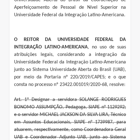
Universidade Aberta do Brasil da Coordenação de
Aperfeiçoamento de Pessoal de Nível Superior na
Universidade Federal da Integração Latino-Americana.
O REITOR DA UNIVERSIDADE FEDERAL DA
INTEGRAÇÃO LATINO-AMERICANA
, no uso de suas
atribuições legais, considerando a integração da
Universidade Federal da Integração Latino-Americana
junto ao Sistema Universidade Aberta do Brasil (UAB),
por meio da Portaria n° 220/2019/CAPES; e o que
consta no processo nº 23422.001019/2020-68, resolve:
Art. 1º Designar a servidora SOLANGE RODRIGUES
BONOMO ASSUMPÇÃO, Pedagoga, SIAPE n° 1129292;
e o servidor MICHAEL JACKSON DA SILVA LIRA, Técnico
em Assuntos Educacionais, SIAPE n° 1739987, para
atuarem, respectivamente, como Coordenadora Geral
UAB e Coordenador Adjunto UAB, junto ao Sistema