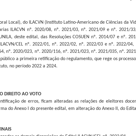
oral Local), do ILACVN (Instituto Latino-Americano de Ciências da Vid
arias ILACVN nº. 2020/08, nº. 2021/03, nº. 2021/09 e nº. 2021/33
NILA, deste edital, das Resoluções COSUEN nº. 2014/07 e nº. 201
 ILACVN/CEL nº. 2022/01, nº. 2022/02, nº. 2022/03 e nº. 2022/04, 
4, nº. 2020/023, nº. 2020/116, nº. 2021/023, nº. 2021/035, nº. 202
 público a primeira retificação do regulamento, que rege os proces
tuto, no período 2022 a 2024.
DO DIREITO AO VOTO
entificação de erros, ficam alteradas as relações de eleitores doc
orma do Anexo I do presente edital, em alteração do Anexo II, do Edi
FINAIS