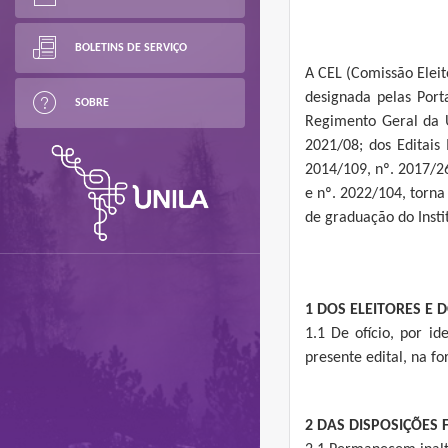
BOLETINS DE SERVIÇO
A CEL (Comissão Eleit
designada pelas Port
SOBRE
Regimento Geral da U
2021/08; dos Editais
2014/109, nº. 2017/26
e nº. 2022/104, torna
de graduação do Insti
1 DOS ELEITORES E 
1.1 De ofício, por id
presente edital, na f
2 DAS DISPOSIÇÕES 