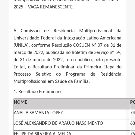
Multiprofissional em Saúde da Família – Turma 2023 –
2025 – VAGA REMANESCENTE.
A Comissão de Residência Multiprofissional da
Universidade Federal da Integração Latino-Americana
(UNILA), conforme Resolução COSUEN N° 07 de 31 de
março de 2022, publicada no Boletim de Serviço nº 59,
de 31 de março de 2022, torna público, pelo presente
Edital, o Resultado Preliminar da Primeira Etapa do
Processo Seletivo do Programa de Residência
Multiprofissional em Saúde da Família.
1. Resultado Preliminar:
NOME
P
ANALIA SAMANTA LOPEZ
74
JOSÉ ALEXSANDRO DE ARAÚJO NASCIMENTO
63
FELIPE DA SILVEIRA ALMEIDA
75